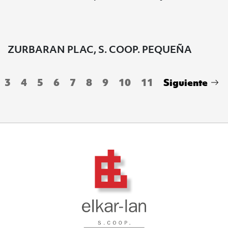
ZURBARAN PLAC, S. COOP. PEQUEÑA
3
4
5
6
7
8
9
10
11
Siguiente