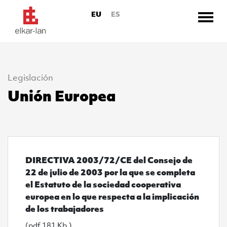
EU
ES
Legislación
Ir directamente al contenido
Unión Europea
Ver DIRECTIVA 2003/72/CE del Consejo de 22 de julio 
DIRECTIVA 2003/72/CE del Consejo de
22 de julio de 2003 por la que se completa
el Estatuto de la sociedad cooperativa
europea en lo que respecta a la implicación
de los trabajadores
(pdf 181 Kb.)