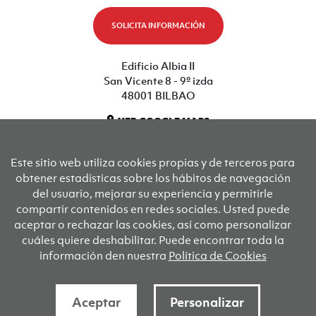
SOLICITA INFORMACIÓN
Edificio Albia II
San Vicente 8 - 9º izda
48001 BILBAO
VER GOOGLE MAPS
Este sitio web utiliza cookies propias y de terceros para
Sus socios fundadores son
obtener estadísticas sobre los hábitos de navegación
del usuario, mejorar su experiencia y permitirle
compartir contenidos en redes sociales. Usted puede
KOOPERATIBEN KONTSEILUA
Konfe
aceptar o rechazar las cookies, así como personalizar
cuáles quiere deshabilitar. Puede encontrar toda la
información den nuestra
Política de Cookies
Aviso legal
Política de privacidad
Condiciones de uso
Política de cookies
Aceptar
Personalizar
Desarrollado por