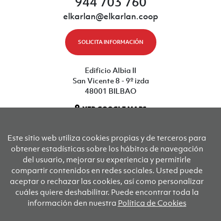
944 703 760
elkarlan@elkarlan.coop
SOLICITA INFORMACIÓN
Edificio Albia II
San Vicente 8 - 9º izda
48001 BILBAO
VER GOOGLE MAPS
Este sitio web utiliza cookies propias y de terceros para
Sus socios fundadores son
obtener estadísticas sobre los hábitos de navegación
del usuario, mejorar su experiencia y permitirle
compartir contenidos en redes sociales. Usted puede
KOOPERATIBEN KONTSEILUA
Konfe
aceptar o rechazar las cookies, así como personalizar
cuáles quiere deshabilitar. Puede encontrar toda la
información den nuestra
Política de Cookies
Aviso legal
Política de privacidad
Condiciones de uso