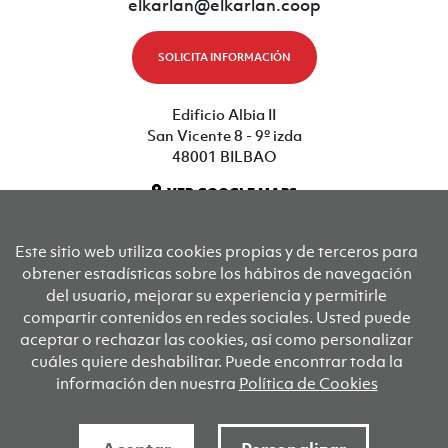
elkarlan@elkarlan.coop
SOLICITA INFORMACIÓN
Edificio Albia II
San Vicente 8 - 9º izda
48001 BILBAO
VER GOOGLE MAPS
Este sitio web utiliza cookies propias y de terceros para
Sus socios fundadores son
obtener estadísticas sobre los hábitos de navegación
del usuario, mejorar su experiencia y permitirle
compartir contenidos en redes sociales. Usted puede
KOOPERATIBEN KONTSEILUA
Konfe
aceptar o rechazar las cookies, así como personalizar
cuáles quiere deshabilitar. Puede encontrar toda la
información den nuestra
Política de Cookies
Aviso legal
Política de privacidad
Condiciones de uso
Política de cookies