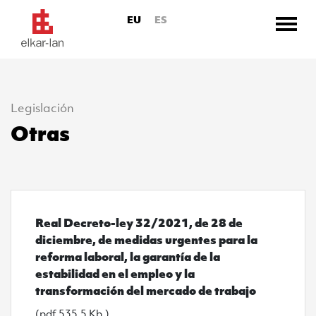
EU
ES
Legislación
Ir directamente al contenido
Otras
Ver Real Decreto-ley 32/2021, de 28 de diciembre, de
Real Decreto-ley 32/2021, de 28 de
diciembre, de medidas urgentes para la
reforma laboral, la garantía de la
estabilidad en el empleo y la
transformación del mercado de trabajo
(pdf 535.5 Kb.)