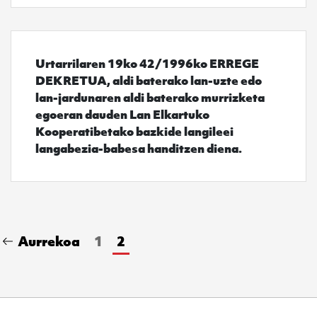
Urtarrilaren 19ko 42/1996ko ERREGE
DEKRETUA, aldi baterako lan-uzte edo
lan-jardunaren aldi baterako murrizketa
egoeran dauden Lan Elkartuko
Kooperatibetako bazkide langileei
langabezia-babesa handitzen diena.
Aurrekoa
1
2