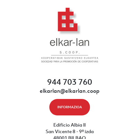
944 703 760
elkarlan@elkarlan.coop
INFORMAZIOA
Edificio Albia II
San Vicente 8 - 9º izda
48001 BILBAO